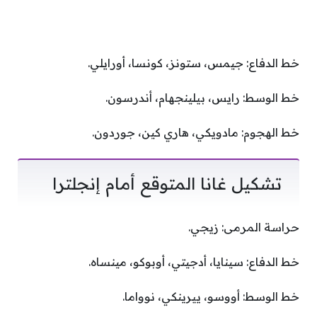
خط الدفاع: جيمس، ستونز، كونسا، أورايلي.
خط الوسط: رايس، بيلينجهام، أندرسون.
خط الهجوم: مادويكي، هاري كين، جوردون.
تشكيل غانا المتوقع أمام إنجلترا
حراسة المرمى: زيجي.
خط الدفاع: سينايا، أدجيتي، أوبوكو، مينساه.
خط الوسط: أووسو، ييرينكي، نوواما.