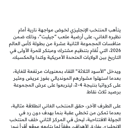
يتأهب المنتخب الإنجليزي لخوض مواجهة نارية أمام
نظيره الغاني، على أرضية ملعب “جيليت”، وذلك ضمن
منافسات المجموعة الثانية عشرة من بطولة كأس العالم
2026، التي تُقام بتنظيم مشترك ومبتكر للمرة الأولى في
التاريخ بين الولايات المتحدة الأمريكية وكندا والمكسيك.
ويدخل “الأسود الثلاثة” اللقاء بمعنويات مرتفعة للغاية،
بعدما استهلوا مشوارهم المونديالي بفوز عريض ومثير
على كرواتيا بنتيجة 4-2، ليتربعوا على عرش المجموعة
برصيد ثلاث نقاط.
على الطرف الآخر، حقق المنتخب الغاني انطلاقة مثالية،
بعدما تمكن من تخطي عقبة بنما بهدف دون رد في
الجولة الافتتاحية، ليحل في المركز الثاني خلف المنتخب
الإنجليزي بفارق الأهداف، وفقاً لما يتابعه موقع أقرأ نيوز