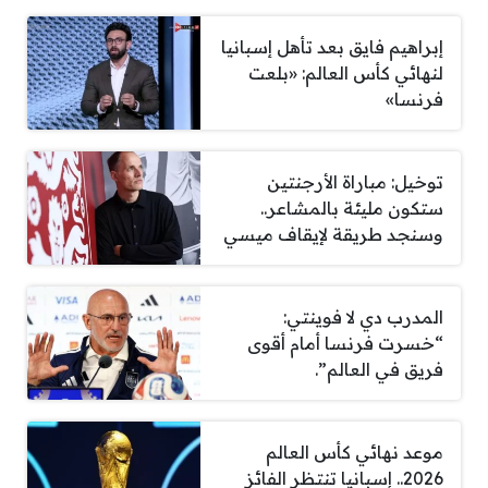
إبراهيم فايق بعد تأهل إسبانيا
لنهائي كأس العالم: «بلعت
فرنسا»
توخيل: مباراة الأرجنتين
ستكون مليئة بالمشاعر..
وسنجد طريقة لإيقاف ميسي
المدرب دي لا فوينتي:
“خسرت فرنسا أمام أقوى
فريق في العالم”.
موعد نهائي كأس العالم
2026.. إسبانيا تنتظر الفائز