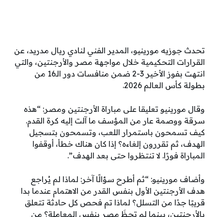
تحدث جوزيه مورينيو، المدير الفني لنادي ريال مدريد، عن
القرارات التحكيمية خلال مواجهة مصر والأرجنتين، والتي
انتهت بفوز الأخير 3-2 ضمن منافسات دور الـ16 من
بطولة كأس العالم 2026.
وقال مورينيو تعليقا على مباراة الأرجنتين ومصر: “هذه
سرقة ووصمة عار من المؤسف ما آلت إليه كرة القدم.
كيف تسمحون باستمرار اللعب، وتسمحون بتسجيل
الهدف، ثم تقررون إلغاءه؟ إذا كان هناك خطأ، أوقفوا
المباراة فورًا. لا تنتظروا حتى بعد الهدف”.
وأضاف مورينيو: “ثم أطرح سؤالًا آخر: لماذا لم يُراجع
هدف الأرجنتين الأول بنفس القدر من الاهتمام عندما بدا
قريبًا جدًا من التسلل؟ لماذا تم فحص كل حادثة تتعلق
بالأرجنتين، بينما لم تحظَ مصر بنفس المعاملة؟ من