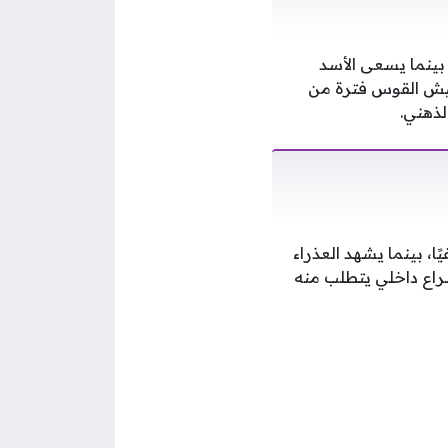
بينما يسعى الأسد
عيش القوس فترة من
لذهني.
، بينما يشهد العذراء
راع داخلي يتطلب منه