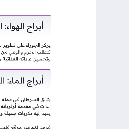
أبراج الهواء:
يركز الجوزاء على تطوير م
تتطلب الحزم والوعي من ا
وتحسين عاداته الغذائية و
أبراج الماء:
يتألق السرطان في عمله ب
الذات في مقدمة أولوياته
يعيد إليه ذكريات جميلة 
قدمنا لكم عبر موقع فلسطينيو 48 هذه القراءة الفلكية المفصلة، متمنين لكم يومًا مليئً