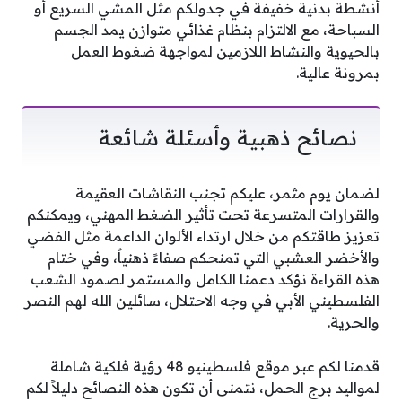
أنشطة بدنية خفيفة في جدولكم مثل المشي السريع أو
السباحة، مع الالتزام بنظام غذائي متوازن يمد الجسم
بالحيوية والنشاط اللازمين لمواجهة ضغوط العمل
بمرونة عالية.
نصائح ذهبية وأسئلة شائعة
لضمان يوم مثمر، عليكم تجنب النقاشات العقيمة
والقرارات المتسرعة تحت تأثير الضغط المهني، ويمكنكم
تعزيز طاقتكم من خلال ارتداء الألوان الداعمة مثل الفضي
والأخضر العشبي التي تمنحكم صفاءً ذهنياً، وفي ختام
هذه القراءة نؤكد دعمنا الكامل والمستمر لصمود الشعب
الفلسطيني الأبي في وجه الاحتلال، سائلين الله لهم النصر
والحرية.
قدمنا لكم عبر موقع فلسطينيو 48 رؤية فلكية شاملة
لمواليد برج الحمل، نتمنى أن تكون هذه النصائح دليلاً لكم