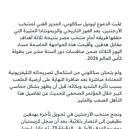
غلبت الدموع ليونيل سكالوني، المدير الفني لمنتخب
الأرجنتين، بعد الفوز التاريخي والريمونتادا المثيرة التي
حققها فريقه أمام منتخب مصر بنتيجة ثلاثة أهداف
مقابل هدفين. وأقيمت هذه المواجهة الحاسمة مساء
اليوم الثلاثاء ضمن منافسات دور الستة عشر من بطولة
كأس العالم 2026.
ولم يتمكن سكالوني من استكمال تصريحاته التليفزيونية
المعتادة مباشرة بعد صافرة النهاية على أرضية الملعب
بسبب تأثره الشديد وبكائه، قبل أن يظهر بشكل حماسي
كبير خلال المؤتمر الصحفي للحديث عن تفاصيل هذا
التأهل الصعب والمثير.
ونجح منتخب الأرجنتين في تحويل تأخره بهدفين
نظيفين إلى انتصار بثلاثية، بعد أن سجل كريستيان
روميرو الهدف الأول في الدقيقة 79، ثم عادل ليونيل