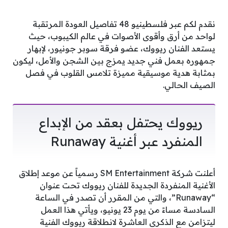
نقدم لكم عبر فلسطينيو 48 تفاصيل العودة المرتقبة
لواحد من أرق وأقوى الأصوات في عالم الكيبوب، حيث
يستعد الفنان ريووك، عضو فرقة سوبر جونيور، لإبهار
جمهوره بعمل فني جديد يمزج بين الشجن والأمل، ليكون
بمثابة هدية موسيقية مميزة تلامس القلوب في فصل
الصيف الحالي.
ريووك يحتفل بعقد من الإبداع
المنفرد عبر أغنية Runaway
أعلنت شركة SM Entertainment رسمياً عن موعد إطلاق
الأغنية المنفردة الجديدة للفنان ريووك تحت عنوان
“Runaway”، والتي من المقرر أن تصدر في الساعة
السادسة مساءً من يوم 23 يونيو، ويأتي هذا العمل
ليتزامن مع الذكرى العاشرة لانطلاقة ريووك الفنية