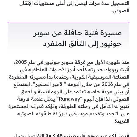
التسجيل عدة مرات ليصل إلى أعلى مستويات الإتقان
الصوتي.
مسيرة فنية حافلة من سوبر
جونيور إلى التألق المنفرد
منذ ظهوره الأول مع فرقة سوبر جونيور في عام 2005،
أثبت ريووك جدارته كأحد أبرز الأصوات العاطفية في
الصناعة الموسيقية الكورية، وعندما بدأ مسيرته المنفردة
في عام 2016 من خلال ألبومه “الأمير الصغير”، استطاع
أن يبني هوية خاصة تعتمد على الرومانسية والعمق
الصوتي، لذا فإن ألبوم “Runaway” يمثل علامة فارقة
تتيح له التأمل في رحلته الطويلة، وتؤكد قدرته المستمرة
على التجدد وتقديم موسيقى تبرز نقاط قوته الصوتية
الفريدة.
قدمنا لكم عبر موقع فلسطينيو 48 كافة التفاصيل حول