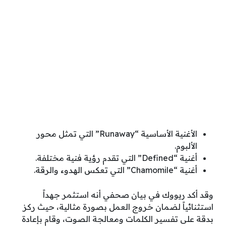
الأغنية الأساسية “Runaway” التي تمثل محور
الألبوم.
أغنية “Defined” التي تقدم رؤية فنية مختلفة.
أغنية “Chamomile” التي تعكس الهدوء والرقة.
وقد أكد ريووك في بيان صحفي أنه استثمر جهداً
استثنائياً لضمان خروج العمل بصورة مثالية، حيث ركز
بدقة على تفسير الكلمات ومعالجة الصوت، وقام بإعادة