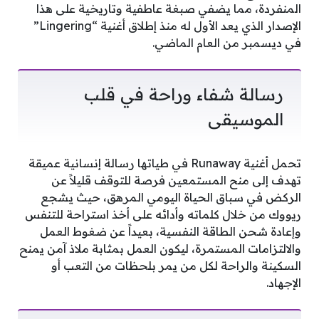
المنفردة، مما يضفي صبغة عاطفية وتاريخية على هذا
الإصدار الذي يعد الأول له منذ إطلاق أغنية “Lingering”
في ديسمبر من العام الماضي.
رسالة شفاء وراحة في قلب
الموسيقى
تحمل أغنية Runaway في طياتها رسالة إنسانية عميقة
تهدف إلى منح المستمعين فرصة للتوقف قليلاً عن
الركض في سباق الحياة اليومي المرهق، حيث يشجع
ريووك من خلال كلماته وأدائه على أخذ استراحة للتنفس
وإعادة شحن الطاقة النفسية، بعيداً عن ضغوط العمل
والالتزامات المستمرة، ليكون العمل بمثابة ملاذ آمن يمنح
السكينة والراحة لكل من يمر بلحظات من التعب أو
الإجهاد.