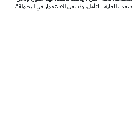
سعداء للغاية بالتأهل، ونسعى للاستمرار في البطولة”.