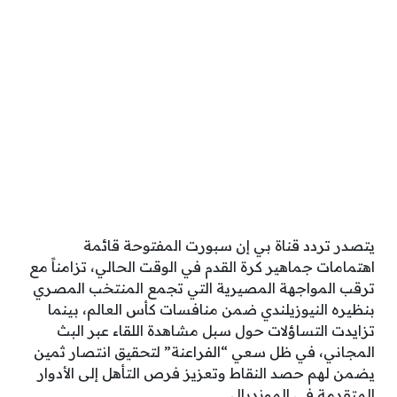
يتصدر تردد قناة بي إن سبورت المفتوحة قائمة
اهتمامات جماهير كرة القدم في الوقت الحالي، تزامناً مع
ترقب المواجهة المصيرية التي تجمع المنتخب المصري
بنظيره النيوزيلندي ضمن منافسات كأس العالم، بينما
تزايدت التساؤلات حول سبل مشاهدة اللقاء عبر البث
المجاني، في ظل سعي “الفراعنة” لتحقيق انتصار ثمين
يضمن لهم حصد النقاط وتعزيز فرص التأهل إلى الأدوار
المتقدمة في المونديال.