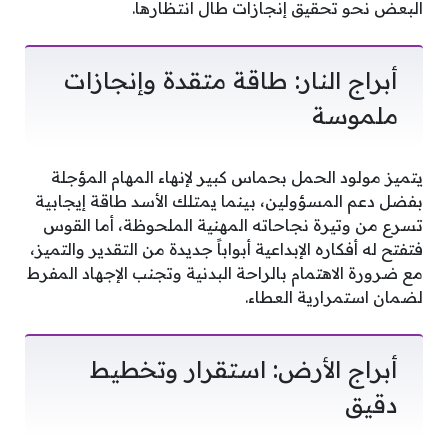
البعض نحو تحقيق إنجازات طال انتظارها.
أبراج النار: طاقة متقدة وإنجازات
ملموسة
يتميز مولود الحمل بحماس كبير لإنهاء المهام المؤجلة
بفضل دعم المسؤولين، بينما يمتلك الأسد طاقة إيجابية
تسرع من وتيرة نجاحاته المهنية الملحوظة، أما القوس
فتفتح له أفكاره الإبداعية أبواباً جديدة من التقدير والتميز،
مع ضرورة الاهتمام بالراحة البدنية وتجنب الإجهاد المفرط
لضمان استمرارية العطاء.
أبراج الأرض: استقرار وتخطيط
دقيق