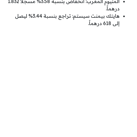
ألمنيوم المغرب: انخفاض بنسبة 3.58% مسجلاً 1.832
درهماً.
هايتك بيمنت سيستم: تراجع بنسبة 3.44% ليصل
إلى 618 درهماً.