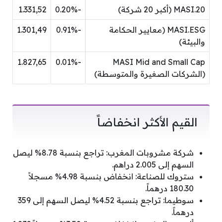
MASI.20 (أكبر 20 شركة)
-0.20%
1.331,52
MASI.ESG (معايير الحكامة
-0.91%
1.301,49
والبيئة)
1.827,65
-0.01%
MASI Mid and Small Cap
(الشركات الصغيرة والمتوسطة)
القيم الأكثر انخفاضاً
شركة مشروبات المغرب: تراجع بنسبة 8.78% ليصل
السهم إلى 2.005 دراهم.
ستروك للصناعة: انخفاض بنسبة 4.98% مسجلاً
180.30 درهماً.
سوطيما: تراجع بنسبة 4.52% ليصل السهم إلى 359
درهماً.