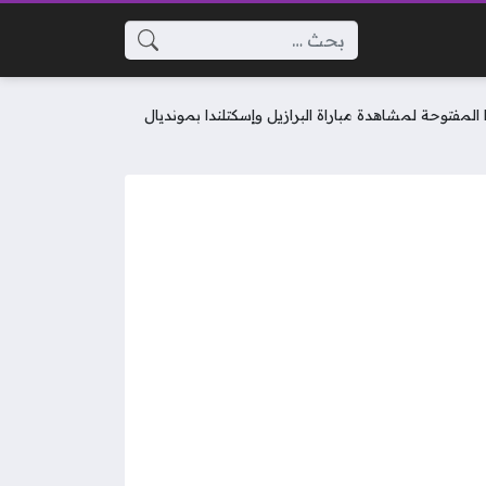
البحث عن:
تردد قناة beIN SPORTS المفتوحة لمتابعة مباراة البرازيل وإسكتلندا في كأس العالم 2026 طريقة ضبط تردد beIN SPORTS المفتوحة لمشاهدة مباراة البرازيل وإسكتلندا بمونديال