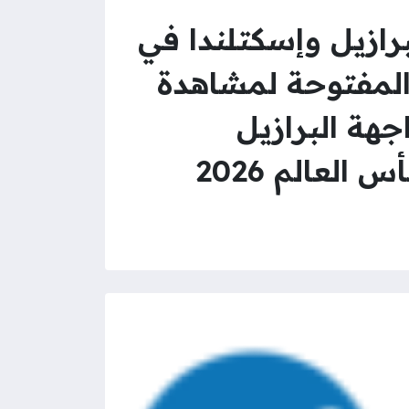
مباراة البرازيل وإسكتلندا في
 العالم 2026 طريقة ضبط تردد beIN SPORTS المفتوحة لمشاهدة
ديال 2026 لمتابعة مواجهة البرازيل