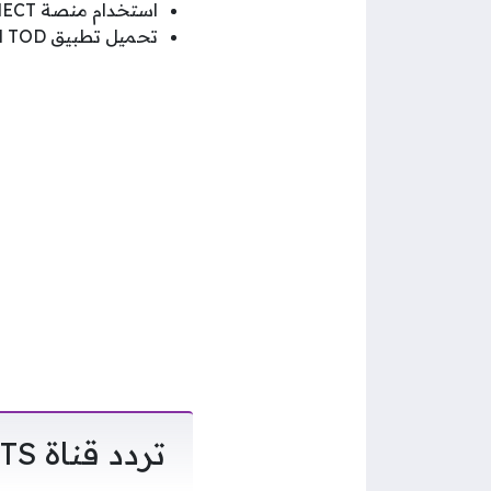
استخدام منصة beIN CONNECT الرقمية.
تحميل تطبيق TOD لمتابعة اللقاء عبر الإنترنت.
تردد قناة beIN SPORTS الناقلة لمباريات كأس العالم