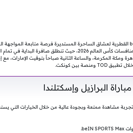
تتيح شبكة beIN SPORTS القطرية لعشاق الساحرة المستديرة فرصة متابعة المواج
البرازيل وإسكتلندا ضمن منافسات كأس العالم 2026، حيث تنطلق صافرة الب
رة ومكة المكرمة، والساعة الثانية صباحاً بتوقيت الإمارات، مع إ
 ومنصة بين كونكت.
باراة البرازيل وإسكتلندا
بة مشاهدة ممتعة وبجودة عالية من خلال الخيارات التي يستعر
beIN .