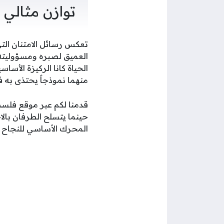
توازن مثالي ب
تعكس رسائل الامتنان التي
العميق لصبره ومسؤوليته ف
منهما نموذجاً يحتذى به ف
حينما يتسلح الطرفان بال
المحرك الأساسي للنجاح ف