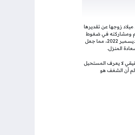
ميلاد زوجها عن تقديرها
دائم ومشاركته في ضغوط
الحياة كانا الركيزة الأساسية لنجاحهما، خاصة بعد تتويج علاقتهما بحفل زفاف رسمي في ديسمبر 2022، مما جعل
عادة المنزل.
ن الحب الحقيقي لا يعرف المستحيل
الم أن الشغف هو