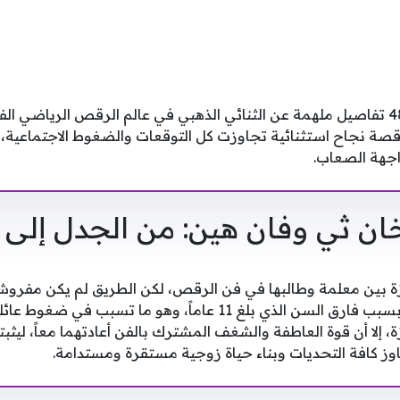
نقدم لكم عبر فلسطينيو 48 تفاصيل ملهمة عن الثنائي الذهبي في عالم الرقص الري
صة نجاح استثنائية تجاوزت كل التوقعات والضغوط الاجتماعية،
اجهة الصعاب.
 ثي وفان هين: من الجدل إلى ا
ة بين معلمة وطالبها في فن الرقص، لكن الطريق لم يكن مفروشاً 
الزوجان انتقادات واسعة بسبب فارق السن الذي بلغ 11 عاماً، وهو م
، إلا أن قوة العاطفة والشغف المشترك بالفن أعادتهما معاً، ليثبتا
وز كافة التحديات وبناء حياة زوجية مستقرة ومستدامة.