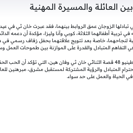
ين العائلة والمسيرة المهنية
 تبادلها الزوجان عمق الروابط بينهما، فقد عبرت خان ثي في عيد 
ي تربية أطفالهما الثلاثة، كوبي وآنا وليزا، مؤكدة أن دعمه ال
ي التفاهم المتبادل والقدرة على الموازنة بين طموحات العمل وس
قدمنا لكم عبر موقع فلسطينيو 48 قصة الثنائي خان ثي وفان هين، التي تؤكد أ
احترام المتبادل والرؤية المشتركة لمستقبل مشرق، مبرهنين للع
ي الحياة والعمل على حد سواء.