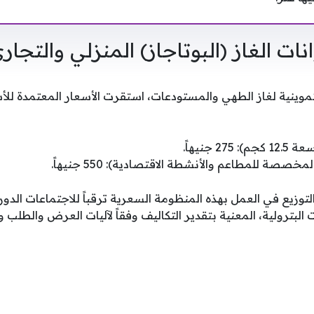
ت الغاز (البوتاجاز) المنزلي والتجار
وينية لغاز الطهي والمستودعات، استقرت الأسعار المعتمدة للأ
2 جنيهاً.
خصصة للمطاعم والأنشطة الاقتصادية): 550 جنيهاً.
زيع في العمل بهذه المنظومة السعرية ترقباً للاجتماعات الدور
 البترولية، المعنية بتقدير التكاليف وفقاً لآليات العرض والطلب 