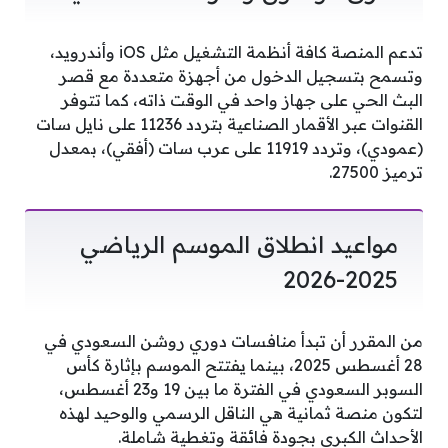
تدعم المنصة كافة أنظمة التشغيل مثل iOS وأندرويد،
وتسمح بتسجيل الدخول من أجهزة متعددة مع قصر
البث الحي على جهاز واحد في الوقت ذاته، كما تتوفر
القنوات عبر الأقمار الصناعية بتردد 11236 على نايل سات
(عمودي)، وتردد 11919 على عرب سات (أفقي)، بمعدل
ترميز 27500.
مواعيد انطلاق الموسم الرياضي
2025-2026
من المقرر أن تبدأ منافسات دوري روشن السعودي في
28 أغسطس 2025، بينما يفتتح الموسم بإثارة كأس
السوبر السعودي في الفترة ما بين 19 و23 أغسطس،
لتكون منصة ثمانية هي الناقل الرسمي والوحيد لهذه
الأحداث الكبرى بجودة فائقة وتغطية شاملة.