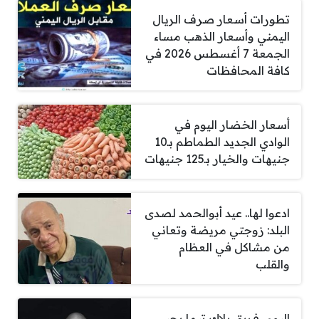
تطورات أسعار صرف الريال
اليمني وأسعار الذهب مساء
الجمعة 7 أغسطس 2026 في
كافة المحافظات
أسعار الخضار اليوم في
الوادي الجديد الطماطم بـ10
جنيهات والخيار بـ125 جنيهات
ادعوا لها.. عيد أبوالحمد لصدى
البلد: زوجتي مريضة وتعاني
من مشاكل في العظام
والقلب
اليوم.. فريق بلاك تيما يحيي