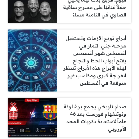
حفلاً غنائيًا على مسرح ساقية
الصاوي في الثامنة مساءً
أبراج تودع الأزمات وتستقبل
مرحلة جني الثمار في
أغسطس شهر أغسطس
يفتح أبواب الحظ والنجاح
لهذه الأبراج هذه الأبراج تنتظر
انفراجة كبرى ومكاسب غير
متوقعة في أغسطس
صدام تاريخي يجمع برشلونة
ونوتنغهام فورست بعد 46
عاماً لاستعادة ذكريات المجد
الأوروبي