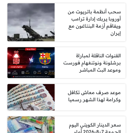
سحب أنظمة باتريوت من
أوروبا يربك إدارة ترامب
ويفاقم أزمة البنتاغون مع
إيران
القنوات الناقلة لمباراة
برشلونة ونوتنغهام فورست
وموعد البث المباشر
موعد صرف معاش تكافل
وكرامة لهذا الشهر رسميا
سعر الدينار الكويتي اليوم
الجمعة 7-8-2026 أمام