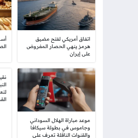
اتفاق أمريكي لفتح مضيق
أسع
هرمز ينهي الحصار المفروض
الص
على إيران
نقي
الن
لتع
الق
موعد مباراة الهلال السوداني
وجاموس في بطولة سيكافا
والقنوات الناقلة تعرف على