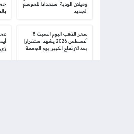
وميلان الودية استعدادا للموسم
حما
الجديد
بال
سعر الذهب اليوم السبت 8
عمر
أغسطس 2026 يشهد استقرارا
أيم
بعد الارتفاع الكبير يوم الجمعة
زي 
تحذيرات عسكرية أمريكية بأن
برش
التفوق الجوي لن يحسم الحرب
مرت
مع إيران
توقعات برج الدلو اليوم السبت
شير
8 أغسطس وفرص النجاح في
حفل
العمل الجماعي
ومح