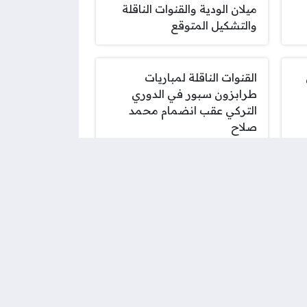
ميلان الودية والقنوات الناقلة
والتشكيل المتوقع
القنوات الناقلة لمباريات
طرابزون سبور في الدوري
التركي عقب انضمام محمد
صلاح
أطباق باردة عالية البروتين
ل
لتعزيز الصحة والتغذية
السليمة في الصيف
ارتفاع سعر الذهب عيار 24 في
السوق المحلية اليوم