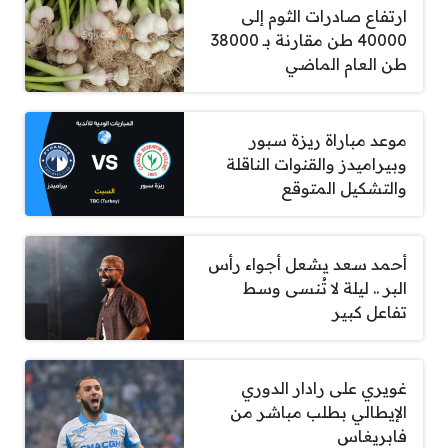
ارتفاع صادرات الثوم إلى
40000 طن مقارنة بـ 38000
طن العام الماضي
موعد مباراة ريزة سبور
وبيراميدز والقنوات الناقلة
والتشكيل المتوقع
أحمد سعد يشعل أجواء رأس
البر .. ليلة لا تُنسى وسط
تفاعل كبير
غويري على رادار الدوري
الإيطالي بطلب مباشر من
فابريغاس