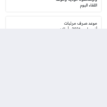
اللقاء اليوم
موعد صرف مرتبات
أغسطس 2026 وأماكن
استلامها
شيرين عبد الوهاب في حفل
الساحل الشمالي: الدنيا من
غيركم وحشة أوي
سعر الدولار اليوم السبت 8-
8-2026 في البنوك بعد
أسبوع من الهبوط