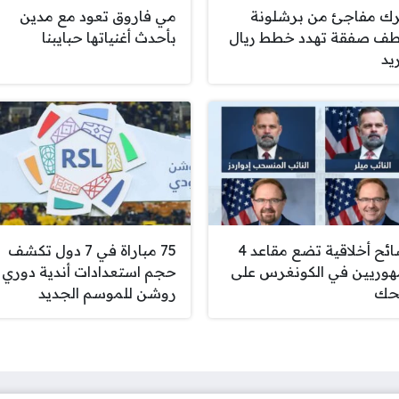
ك مفاجئ من برشلونة
مي فاروق تعود مع مدين
ف صفقة تهدد خطط ريال
بأحدث أغنياتها حبايبنا
يد
فضائح أخلاقية تضع مقاعد 4
75 مباراة في 7 دول تكشف
وريين في الكونغرس على
حجم استعدادات أندية دوري
حك
روشن للموسم الجديد