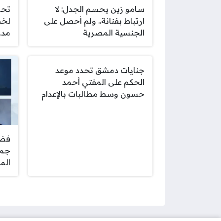
سامو زين يحسم الجدل: لا
تحر
ارتباط بفنانة.. ولم أحصل على
لخط
الجنسية المصرية
مدر
جنايات دمشق تحدد موعد
الحكم على المفتي أحمد
حسون وسط مطالبات بالإعدام
جمه
الم
صفحات: