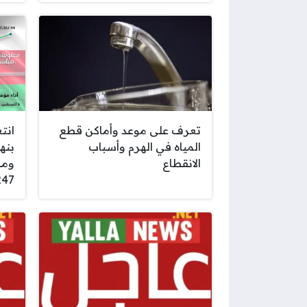
تعرف على موعد وأماكن قطع
انت
المياه في الهرم وأسباب
بنه
الانقطاع
ومك
247 مليون ريال ع