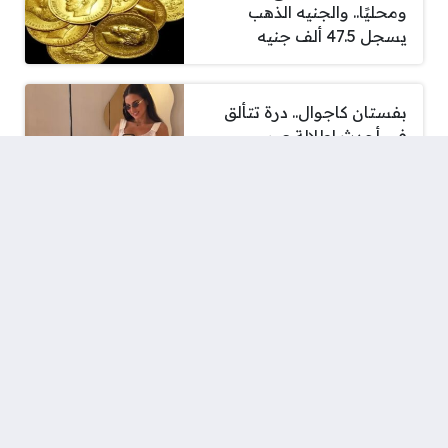
ومحليًا.. والجنيه الذهب
يسجل 47.5 ألف جنيه
بفستان كاجوال.. درة تتألق
في أحدث إطلالة عبر
إنستجرام .. شاهد
حظك اليوم وتوقعات الأبراج
الـ 12 بالتفصيل
أسعار الذهب في مصر اليوم
الخميس تشهد ارتفاعا
ملحوظا خلال تداولات السوق
وسط زيادة عيارات 21 بمقدار
72 جنيها