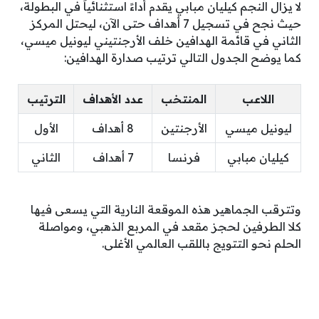
لا يزال النجم كيليان مبابي يقدم أداءً استثنائياً في البطولة،
حيث نجح في تسجيل 7 أهداف حتى الآن، ليحتل المركز
الثاني في قائمة الهدافين خلف الأرجنتيني ليونيل ميسي،
كما يوضح الجدول التالي ترتيب صدارة الهدافين:
اللاعب
المنتخب
عدد الأهداف
الترتيب
ليونيل ميسي
الأرجنتين
8 أهداف
الأول
كيليان مبابي
فرنسا
7 أهداف
الثاني
وتترقب الجماهير هذه الموقعة النارية التي يسعى فيها
كلا الطرفين لحجز مقعد في المربع الذهبي، ومواصلة
الحلم نحو التتويج باللقب العالمي الأغلى.