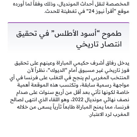
المخصصة لنقل أحداث المونديال، وذلك وفقاً لما أورده
موقع “أقرأ نيوز 24” في تغطيتة للحدث.
طموح “أسود الأطلس” في تحقيق
انتصار تاريخي
يدخل رفاق أشرف حكيمي المباراة وعينهم على تحقيق
فوز تاريخي غير مسبوق أمام “الديوك”، نظراً لأن
المنتخب المغربي لم ينجح في التغلب على فرنسا في أي
مواجهة رسمية سابقة، وتكتسب هذه الموقعة أهمية
خاصة لكونها تأتي بعد أقل من أربع سنوات على صدام
نصف نهائي مونديال 2022، وهو اللقاء الذي انتهى لصالح
فرنسا، مما يمنح المباراة طابعاً ثأرياً يسعى من خلاله
المغرب لرد الاعتبار.