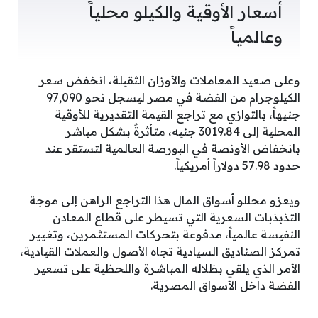
أسعار الأوقية والكيلو محلياً
وعالمياً
وعلى صعيد المعاملات والأوزان الثقيلة، انخفض سعر
الكيلوجرام من الفضة في مصر ليسجل نحو 97,090
جنيهاً، بالتوازي مع تراجع القيمة التقديرية للأوقية
المحلية إلى 3019.84 جنيه، متأثرةً بشكل مباشر
بانخفاض الأونصة في البورصة العالمية لتستقر عند
حدود 57.98 دولاراً أمريكياً.
ويعزو محللو أسواق المال هذا التراجع الراهن إلى موجة
التذبذبات السعرية التي تسيطر على قطاع المعادن
النفيسة عالمياً، مدفوعة بتحركات المستثمرين، وتغيير
تمركز الصناديق السيادية تجاه الأصول والعملات القيادية،
الأمر الذي يلقي بظلاله المباشرة واللحظية على تسعير
الفضة داخل الأسواق المصرية.