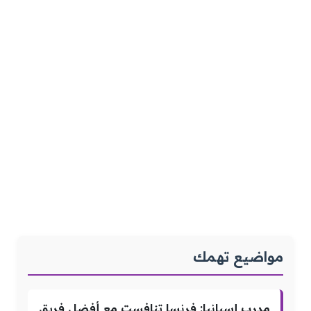
مواضيع تهمك
مدرب إسبانيا: فرنسا تنافست مع أفضل فريق