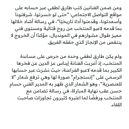
ومن ضمن الفنانين كتب طارق لطفي عبر حسابه على
مواقع التواصل الاجتماعي: “حتى لو خسرتوا.. شرفتونا
وأسعدتونا، وقدمتوا أداءً تاريخيًا”، في رسالة أشاد خلالها
بما قدمه لاعبو المنتخب من روح قتالية ومستوى فني
مميز طوال مشوارهم في المونديال، مؤكدًا أن الخروج لا
ينتقص من الإنجاز الذي حققه الفريق.
ولم يكن طارق لطفي وحده من حرص على مساندة
المنتخب، إذ أعربت الفنانة إيناس عز الدين عن فخرها
الكبير بما قدمه لاعبو الفراعنة، حيث نشرت عبر حسابها
الرسمي على “إنستجرام” صورة لها وهي ترفع شعار “لا
للعنصرية”، وهو الشعار الذي ظهر به المدير الفني حسام
حسن عقب نهاية المباراة، في رسالة تضامن مع
المنتخب ورفضًا لما اعتبره كثيرون تجاوزات صاحبت
اللقاء.