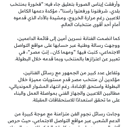
وأرفقت إيناس الصورة بتعليق جاء فيه: “فخورة بمنتخب
بلدي.. شرفتونا ورفعتوا راسنا”، مؤكدة دعمها الكامل
للاعبين رغم مرارة الخروج، ومشيدة بالأداء الذي قدموه
أمام أحد أقوى منتخبات العالم.
كما انضمت الفنانة نسرين أمين إلى قائمة الداعمين،
ووجهت رسالة وطنية عبر حسابها على مواقع التواصل
الاجتماعي، كتبت فيها: “ومهما كان… إنتِ مصر”، في
تعبير عن اعتزازها بالمنتخب وبما قدمه خلال البطولة.
وتفاعل عدد كبير من الجمهور مع رسائل الفنانين،
مؤكدين أن منتخب مصر قدم مستويات مميزة خلال
البطولة واستحق الإشادة، رغم انتهاء المشوار المونديالي،
مطالبين اللاعبين والجهاز الفني بمواصلة العمل والبناء
على ما تحقق استعدادًا للاستحقاقات المقبلة.
وجاءت رسائل نجوم الفن متزامنة مع موجة كبيرة من
الدعم الشعبي عبر مواقع التواصل الاجتماعي، حيث حرص