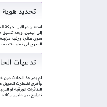
تحديد هوية 
استعان مراقبو الحركة ال
سوى طائرة ورقية مزودة ب
المدرج في تمام منتصف ال
تداعيات الحا
لم يمر هذا الحادث دون خ
وأخرى اضطرت لتحويل مسا
الطائرات الورقية أو الد
تتراوح بين مليون و40 مليون دونغ فيتنامي، أو حتى الملاحقة الجنائية في حال تسببت في حوادث كارثية.