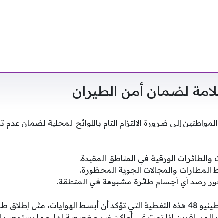
امة لضمان أمن الطيران
لمواطنين إلى ضرورة الالتزام التام باللوائح المحلية لضمان عدم ت
 والطائرات الورقية في المناطق المقيدة.
يط المطارات والمجالات الجوية المحظورة.
ة فور رصد أي أجسام طائرة مشبوهة في المنطقة.
قدمنا لكم عبر موقع فلسطينيو 48 هذه التغطية التي تؤكد أن أبسط الهوايات، مث
ف المسافرين إذا تمت في أماكن غير مخصصة لها، مما يستوجب ا