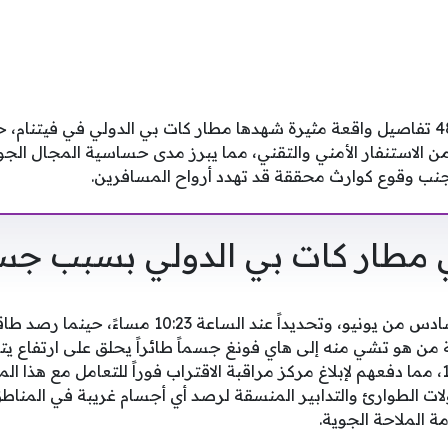
نقدم لكم عبر فلسطينيو 48 تفاصيل واقعة مثيرة شهدها مطار كات بي الدولي في في
الاستنفار الأمني والتقني، مما يبرز مدى حساسية المجال الجوي 
تجنب وقوع كوارث محققة قد تهدد أرواح المسافرين.
 مطار كات بي الدولي بسبب جس
بدأت القصة في مساء السادس من يونيو، وتحديداً عند ا
بالقرب من المدرج رقم 16، مما دفعهم لإبلاغ مركز مراقبة الاقتراب فوراً للتعامل مع
لات الطوارئ والتدابير المنسقة لرصد أي أجسام غريبة في المناط
 الملاحة الجوية.