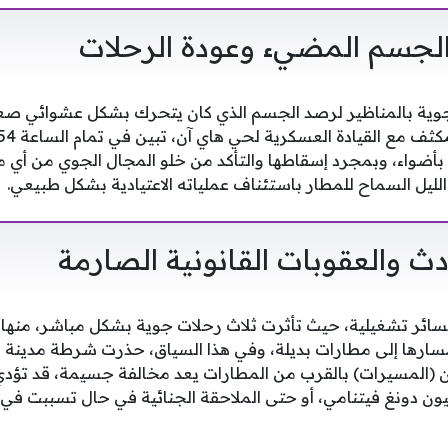
الجسم المضيء وعودة الرحلات
جوية بالمناظير لرصد الجسم الذي كان يتحرك بشكل عشوائي صعود
أضواء، وبمجرد إسقاطها والتأكد من خلو المجال الجوي من أي 
ليل السماح للمطار باستئناف عملياته الاعتيادية بشكل طبيعي.
دث والعقوبات القانونية الصارمة
سائر تشغيلية، حيث تأثرت ثلاث رحلات جوية بشكل مباشر، منها ر
رها إلى مطارات بديلة، وفي هذا السياق، حذرت شرطة مدينة ه
رون (المسيرات) بالقرب من المطارات يعد مخالفة جسيمة، قد تؤد