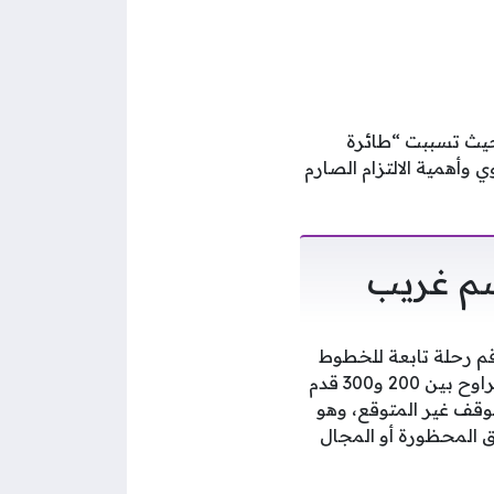
تنام، حيث تسببت “طائرة
وأهمية الالتزام الصارم
م غريب
لساعة 10:23 مساءً، حينما رصد طاقم رحلة تابعة للخطوط
الجوية الفيتنامية المتجهة من هو تشي منه إلى هاي فونغ جسماً طائراً يحلق على ارتفاع يتراوح بين 200 و300 قدم
 هذا الموقف غير المتوقع، وهو
ق المحظورة أو المجال