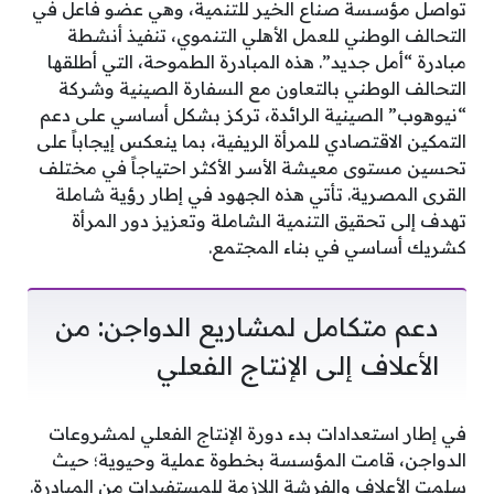
تواصل مؤسسة صناع الخير للتنمية، وهي عضو فاعل في
التحالف الوطني للعمل الأهلي التنموي، تنفيذ أنشطة
مبادرة “أمل جديد”. هذه المبادرة الطموحة، التي أطلقها
التحالف الوطني بالتعاون مع السفارة الصينية وشركة
“نيوهوب” الصينية الرائدة، تركز بشكل أساسي على دعم
التمكين الاقتصادي للمرأة الريفية، بما ينعكس إيجاباً على
تحسين مستوى معيشة الأسر الأكثر احتياجاً في مختلف
القرى المصرية. تأتي هذه الجهود في إطار رؤية شاملة
تهدف إلى تحقيق التنمية الشاملة وتعزيز دور المرأة
كشريك أساسي في بناء المجتمع.
دعم متكامل لمشاريع الدواجن: من
الأعلاف إلى الإنتاج الفعلي
في إطار استعدادات بدء دورة الإنتاج الفعلي لمشروعات
الدواجن، قامت المؤسسة بخطوة عملية وحيوية؛ حيث
سلمت الأعلاف والفرشة اللازمة للمستفيدات من المبادرة.