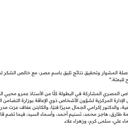
صلة المشوار وتحقيق نتائج تليق باسم مصر، مع خالص الشكر لج
للبعثة.”
اص المصري المشاركة في البطولة كلًا من الأستاذ عمرو محيي ال
لإدارة المركزية لشؤون الأشخاص ذوي الإعاقة بوزارة التضامن الاج
عية، والدكتور إكرامي الجمال مديرًا فنيًا، والكابتن عفاف عزت مدر
مة طارق، هاجر محمد، تسنيم أحمد، وأسماء السيد، فيما تضم قائ
اء علي، سلمى كرم، وزهراء علاء.