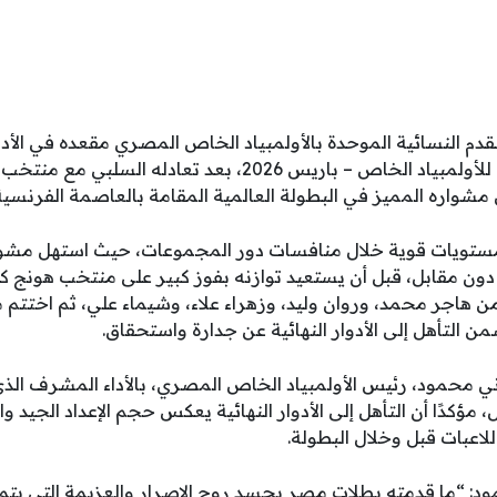
م النسائية الموحدة بالأولمبياد الخاص المصري مقعده في الأدوا
العالم لكرة القدم الموحدة للأولمبياد الخاص – باريس 2026، بعد
 مشواره المميز في البطولة العالمية المقامة بالعاصمة الفرنسية
تويات قوية خلال منافسات دور المجموعات، حيث استهل مشوار
ون مقابل، قبل أن يستعيد توازنه بفوز كبير على منتخب هونج ك
هاجر محمد، وروان وليد، وزهراء علاء، وشيماء علي، ثم اختتم مب
ن التأهل إلى الأدوار النهائية عن جدارة واستحقاق.
ني محمود، رئيس الأولمبياد الخاص المصري، بالأداء المشرف الذ
مؤكدًا أن التأهل إلى الأدوار النهائية يعكس حجم الإعداد الجيد وال
للاعبات قبل وخلال البطولة.
 “ما قدمته بطلات مصر يجسد روح الإصرار والعزيمة التي يتميز 