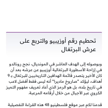
تحطيم رقم أوزيبيو والتربع على
عرش البرتغال
وبوصوله إلى الهدف العاشر في المونديال، نجح رونالدو
في إزاحة الأسطورة البرتغالية أوزيبيو عن عرشه بعد أن
كان الأخير يتصدر قائمة الهدافين التاريخيين للبرتغال بـ 9
أهداف، ليؤكد “صاروخ ماديرا” أنه ليس فقط أفضل لاعب
في تاريخ بلده، بل هو الرمز الذي أعاد تعريف مفهوم التميز
الكروي عبر الأجيال من خلال أرقامه المرعبة.
قدمنا لكم عبر موقع فلسطينيو 48 هذه القراءة التفصيلية