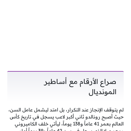
صراع الأرقام مع أساطير
المونديال
لم يتوقف الإنجاز عند التكرار، بل امتد ليشمل عامل السن،
حيث أصبح رونالدو ثاني أكبر لاعب يسجل في تاريخ كأس
العالم بعمر 41 عاماً و138 يوماً، ليأتي خلف الكاميروني
روجر ميلا الذي سجل في سن 42 عاماً و39 يوماً أمام