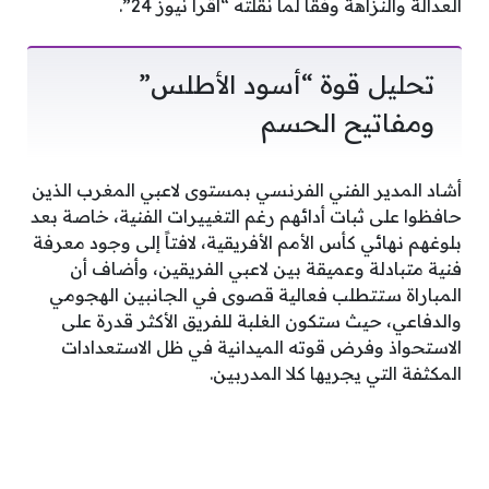
العدالة والنزاهة وفقاً لما نقلته “أقرأ نيوز 24”.
تحليل قوة “أسود الأطلس”
ومفاتيح الحسم
أشاد المدير الفني الفرنسي بمستوى لاعبي المغرب الذين
حافظوا على ثبات أدائهم رغم التغييرات الفنية، خاصة بعد
بلوغهم نهائي كأس الأمم الأفريقية، لافتاً إلى وجود معرفة
فنية متبادلة وعميقة بين لاعبي الفريقين، وأضاف أن
المباراة ستتطلب فعالية قصوى في الجانبين الهجومي
والدفاعي، حيث ستكون الغلبة للفريق الأكثر قدرة على
الاستحواذ وفرض قوته الميدانية في ظل الاستعدادات
المكثفة التي يجريها كلا المدربين.