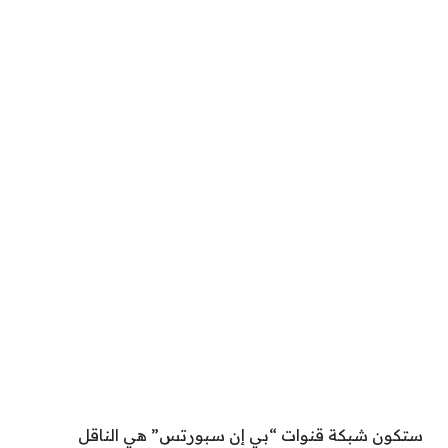
ستكون شبكة قنوات “بي إن سبورتس” هي الناقل