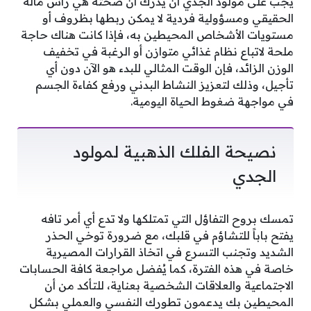
يجب على مولود الجدي أن يدرك أن صحته هي رأس ماله
الحقيقي ومسؤولية فردية لا يمكن ربطها بظروف أو
مستويات الأشخاص المحيطين به، فإذا كانت هناك حاجة
ملحة لاتباع نظام غذائي متوازن أو الرغبة في تخفيف
الوزن الزائد، فإن الوقت المثالي للبدء هو الآن دون أي
تأجيل، وذلك لتعزيز النشاط البدني ورفع كفاءة الجسم
في مواجهة ضغوط الحياة اليومية.
نصيحة الفلك الذهبية لمولود
الجدي
تمسك بروح التفاؤل التي تمتلكها ولا تدع أي أمر تافه
يفتح باباً للتشاؤم في قلبك، مع ضرورة توخي الحذر
الشديد وتجنب التسرع في اتخاذ القرارات المصيرية
خاصة في هذه الفترة، كما يُفضل مراجعة كافة الحسابات
الاجتماعية والعلاقات الشخصية بعناية، للتأكد من أن
المحيطين بك يدعمون تطورك النفسي والعملي بشكل