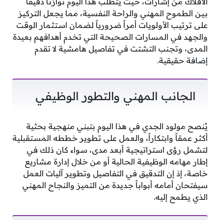
الأفلاك من إشارات، حيث يتطلب هذا اليوم توازناً دقيقاً
بين الطموح المهني والراحة النفسية، مما يجعل التركيز
على ترتيب الأولويات أمراً ضرورياً لضمان استثمار الوقت
والجهد في المسارات الصحيحة التي تخدم أهدافهم بعيدة
المدى، وتجنب التشتت في تفاصيل هامشية لا تقدم
إضافة حقيقية.
الجانب المهني والتطور الوظيفي
يُنصح مولود الجدي في هذا اليوم بتبني منهجية بحثية
أكثر عمقاً وابتكاراً، والعمل على تطوير خططه المستقبلية
لتشمل رؤى استراتيجية أبعد مدى، سواء كان ذلك في
إطار مهامه الوظيفية الحالية أو من خلال إدارة مشاريع
خاصة، إذ إن التدقيق في التفاصيل وتطوير آليات العمل
سيفتحان أمامه أبواباً جديدة من التميز والنجاح المهني
الذي يطمح إليه.