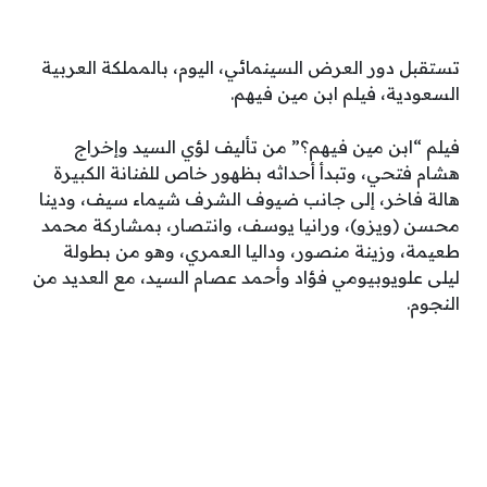
تستقبل دور العرض السينمائي، اليوم، بالمملكة العربية
السعودية، فيلم ابن مين فيهم.
فيلم “ابن مين فيهم؟” من تأليف لؤي السيد وإخراج
هشام فتحي، وتبدأ أحداثه بظهور خاص للفنانة الكبيرة
هالة فاخر، إلى جانب ضيوف الشرف شيماء سيف، ودينا
محسن (ويزو)، ورانيا يوسف، وانتصار، بمشاركة محمد
طعيمة، وزينة منصور، وداليا العمري، وهو من بطولة
ليلى علويوبيومي فؤاد وأحمد عصام السيد، مع العديد من
النجوم.