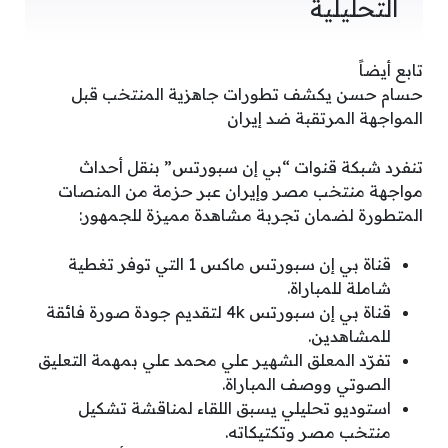
التحليلية
تابع أيضاً
حسام حسن يكشف تطورات جاهزية المنتخب قبل
المواجهة المرتقبة ضد إيران
تنفرد شبكة قنوات “بي إن سبورتس” بنقل أحداث
مواجهة منتخب مصر وإيران عبر حزمة من المنصات
المتطورة لضمان تجربة مشاهدة مميزة للجمهور:
قناة بي إن سبورتس ماكس 1 التي توفر تغطية
شاملة للمباراة.
قناة بي إن سبورتس 4k لتقديم جودة صورة فائقة
للمشاهدين.
تفرّد المعلق الشهير علي محمد علي بمهمة التعليق
الصوتي ووصف المباراة.
استوديو تحليلي يسبق اللقاء لمناقشة تشكيل
منتخب مصر وتكتيكاته.