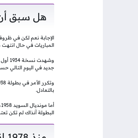
هل سبق أن 
الإجابة نعم لكن في ظروف
المباريات في حال انتهت ب
وشهدت 
جديد في اليوم التالي حس
بالتعادل.
أ
البطولة آنذاك لم تكن تع
منذ 1978 انتهى عصر الإعادة