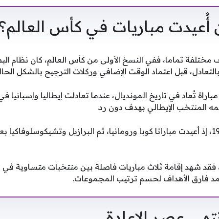
أُعيدت مباريات في كأس العالم؟
 مختلفة تماما، ففي النسخ الأولى من كأس العالم، كان نظام ال
التعادل، قبل اعتماد الوقت الإضافي وركلات الترجيح بالشكل الحال
نسخة 1934 أول مباراة تُعاد في تاريخ المونديال، عندما تعادلت إيطاليا وإسبانيا 
مه المنتخب الإيطالي بهدف دون رد.
وتكرر الأمر في بطولة 1938، إذ أعيدت مباراتا كوبا ورومانيا، ثم البرازيل وتشيكوسلوفا
ما مونديال السويد 1958، فقد شهد إقامة ثلاث مباريات فاصلة بين منتخبات متساوية 
تمد فارق الأهداف لحسم ترتيب المجموعات.