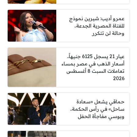
عمرو أديب: شيرين نموذج
للفتاة المصرية الجدعة..
وحالة لن تتكرر
عيار 21 يسجل 6125 جنيهاً..
أسعار الذهب في مصر بمساء
تعاملات السبت 8 أغسطس
2026
حماقي يشعل «سعادة
ساحل» في رأس الحكمة..
وبوسي مفاجأة الحفل