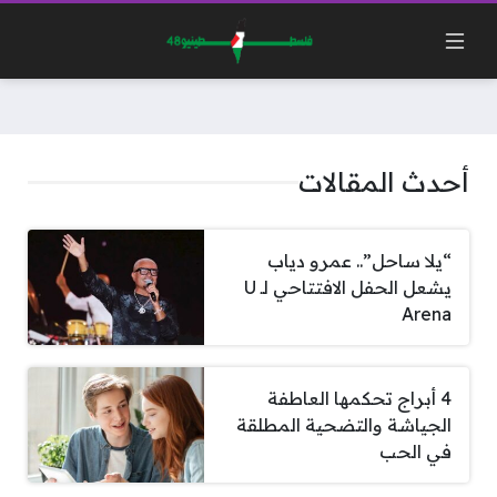
أحدث المقالات
“يلا ساحل”.. عمرو دياب
يشعل الحفل الافتتاحي لـ U
Arena
4 أبراج تحكمها العاطفة
الجياشة والتضحية المطلقة
في الحب