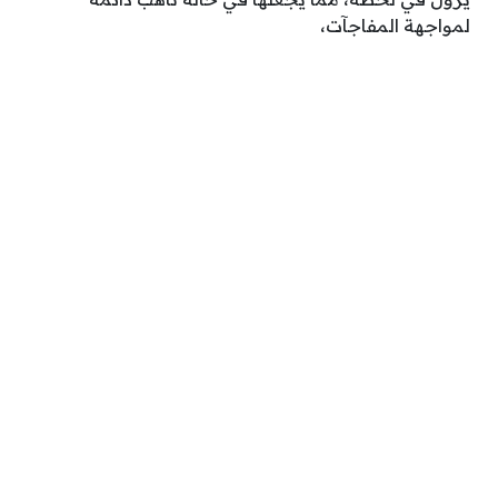
لمواجهة المفاجآت،