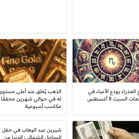
العذراء يودع الأعباء في
الذهب يُغلق عند أعلى مستوى
ات السبت 8 أغسطس
له في حوالي شهرين محققًا
مكاسب أسبوعية
شيرين عبد الوهاب في حفل
الساحل الشمالي: الدنيا من