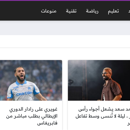
تعليم
رياضة
تقنية
منوعات
د سعد يشعل أجواء رأس
غويري على رادار الدوري
 .. ليلة لا تُنسى وسط تفاعل
الإيطالي بطلب مباشر من
ر
فابريغاس