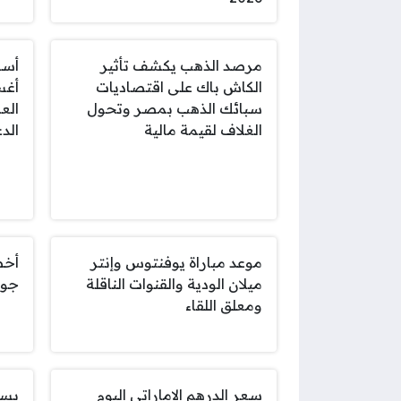
مرصد الذهب يكشف تأثير
الكاش باك على اقتصاديات
سبائك الذهب بمصر وتحول
الع
الغلاف لقيمة مالية
الدع
موعد مباراة يوفنتوس وإنتر
أخط
ميلان الودية والقنوات الناقلة
جود
ومعلق اللقاء
سعر الدرهم الاماراتي اليوم
يسأ