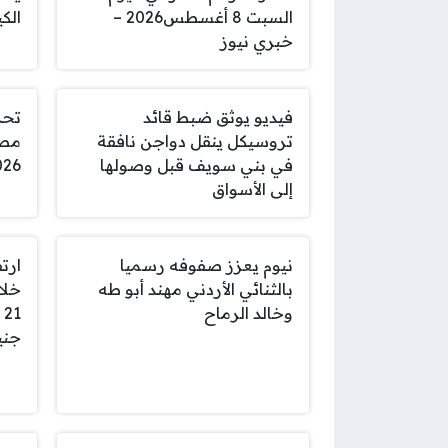
السبت 8 أغسطس2026 –
الكي
خبري نيوز
فيديو يوثق ضبط قائد
تروسيكل ينقل دواجن نافقة
في بني سويف قبل وصولها
2026 وأسعار ال
إلى الأسواق
نيوم يعزز صفوفه رسميا
ارت
بالثنائي الأردني مهند أبو طه
خلا
وخالد الرماح
جني