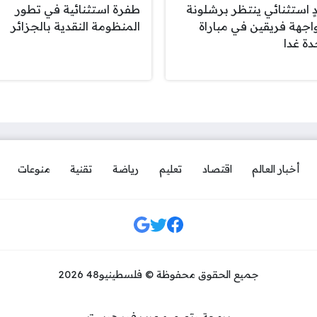
ٍ استثنائي ينتظر برشلونة
طفرة استثنائية في تطور
اجهة فريقين في مباراة
المنظومة النقدية بالجزائر
دة غدا
أخبار العالم
اقتصاد
تعليم
رياضة
تقنية
منوعات
مواقع التواصل
جميع الحقوق محفوظة © فلسطينيو48 2026
برمجة وتصميم عرب فور هوست