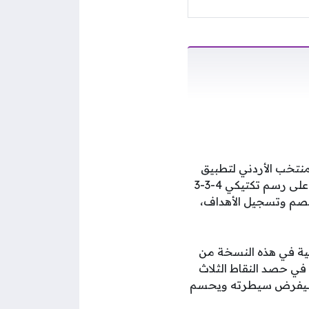
منتخب الأردني لتطبيق
أسلوب 3-4-3 لتعزيز الدفاعات وتأمين المناطق الخلفية، في حين يعتمد المنتخب الجزائري على رسم تكتيكي 4-3-3
صم وتسجيل الأهداف،
نية في هذه النسخة من
في حصد النقاط الثلاث
 التساؤل قائماً حول من سيفرض سيطرته ويحسم