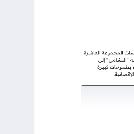
فسات المجموعة العاشرة
لاله “النشامى” إلى
ء بطموحات كبيرة
لإقصائية.