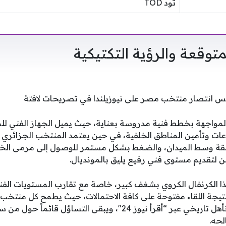
تود TOD
متوقعة والرؤية التكتيكية
انتصار منتخب مصر على نيوزيلندا في تصريحات لافتة
المواجهة بخطط فنية مدروسة بعناية، حيث يميل الجهاز الفني لل
ة وسط الميدان، والضغط بشكل مستمر للوصول إلى مرمى الخ
ن لتقديم مستوى فني رفيع يليق بالمونديال.
ا الكرنفال الكروي بشغف كبير، خاصة مع تقارب المستويات الف
نتيجة اللقاء مفتوحة على كافة الاحتمالات، حيث يطمح كل منتخب 
التي ستمهد الطريق نحو تأهل تاريخي عبر “أقرأ نيوز 24″، ويبقى
لحه.