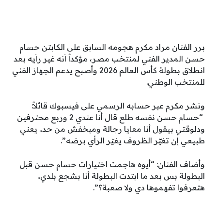
برر الفنان مراد مكرم هجومه السابق على الكابتن حسام
حسن المدير الفني لمنتخب مصر، مؤكداً أنه غير رأيه بعد
انطلاق بطولة كأس العالم 2026 وأصبح يدعم الجهاز الفني
للمنتخب الوطني.
ونشر مكرم عبر حسابه الرسمي على فيسبوك قائلاً:
“حسام حسن نفسه طلع قال أنا عندي 2 وربع محترفين
ودلوقتي بيقول أنا معايا رجالة ومبخفش من حد.. يعني
طبيعي إن تغيّر الظروف يغيّر الرأي برضه”.
وأضاف الفنان: “أيوه هاجمت اختيارات حسام حسن قبل
البطولة بس بعد ما ابتدت البطولة أنا بشجع بلدي..
هتعرفوا تفهموها دي ولا صعبة؟”.