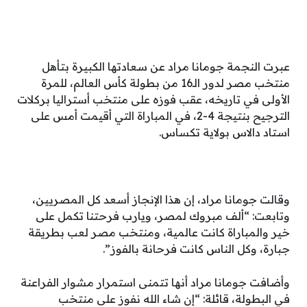
عبرت النجمة جومانا مراد عن سعادتها الكبيرة بتأهل
منتخب مصر لدور الـ16 من بطولة كأس العالم، للمرة
الأولى في تاريخه، عقب فوزه على منتخب أستراليا بركلات
الترجيح بنتيجة 4-2، في المباراة التي أقيمت أمس على
استاد دالاس بولاية تكساس.
وقالت جومانا مراد، إن هذا الإنجاز أسعد كل المصريين،
وتابعت: “ألف مبروك لمصر، ويارب فرحتنا تكمل على
خير والمباراة كانت عالمية، ومنتخب مصر لعب بطريقة
جبارة، وكل الناس كانت فرحانة بالفوز”.
وأضافت جومانا مراد أنها تتمنى استمرار مشوار الفراعنة
في البطولة، قائلة: “إن شاء الله نفوز على منتخب