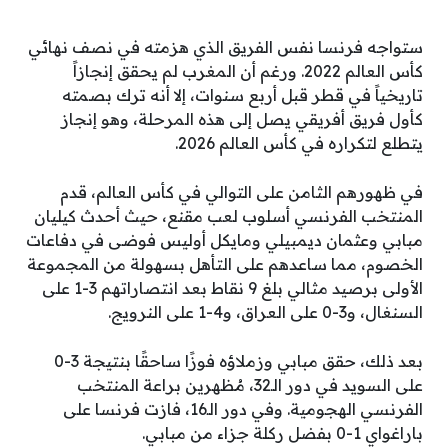
ستواجه فرنسا نفس الفريق الذي هزمته في نصف نهائي
كأس العالم 2022. ورغم أن المغرب لم يحقق إنجازاً
تاريخياً في قطر قبل أربع سنوات، إلا أنه ترك بصمته
كأول فريق أفريقي يصل إلى هذه المرحلة، وهو إنجاز
يتطلع لتكراره في كأس العالم 2026.
في ظهورهم الثامن على التوالي في كأس العالم، قدم
المنتخب الفرنسي أسلوب لعب مقنع، حيث أحدث كيليان
مبابي وعثمان ديمبيلي ومايكل أوليس فوضى في دفاعات
الخصوم، مما ساعدهم على التأهل بسهولة من المجموعة
الأولى برصيد مثالي بلغ 9 نقاط بعد انتصاراتهم 3-1 على
السنغال، و3-0 على العراق، و4-1 على النرويج.
بعد ذلك، حقق مبابي وزملاؤه فوزًا ساحقًا بنتيجة 3-0
على السويد في دور الـ32، مُظهرين براعة المنتخب
الفرنسي الهجومية. وفي دور الـ16، فازت فرنسا على
باراغواي 1-0 بفضل ركلة جزاء من مبابي.