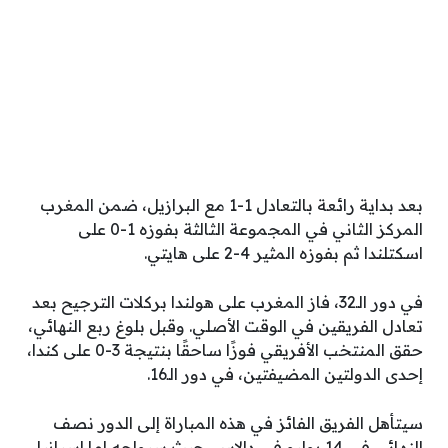
بعد بداية رائعة بالتعادل 1-1 مع البرازيل، ضمن المغرب
المركز الثاني في المجموعة الثالثة بفوزه 1-0 على
اسكتلندا ثم بفوزه المثير 4-2 على هايتي.
في دور الـ32، فاز المغرب على هولندا بركلات الترجيح بعد
تعادل الفريقين في الوقت الأصلي. وقبل بلوغ ربع النهائي،
حقق المنتخب الأفريقي فوزًا ساحقًا بنتيجة 3-0 على كندا،
إحدى الدولتين المضيفتين، في دور الـ16.
سيتأهل الفريق الفائز في هذه المباراة إلى الدور نصف
النهائي في 14 يوليو في دالاس، حيث سيواجه إما إسبانيا