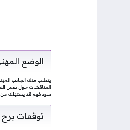
الوضع المهني
يتطلب منك الجانب المهني ا
المناقشات حول نفس النقا
سوء فهم قد يستهلك من و
توقعات برج ا