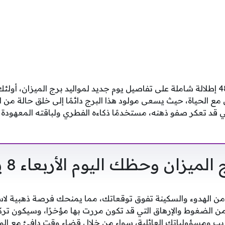
نقدم لكم عبر فلسطينيو 48 إطلالة شاملة على تفاصيل يوم جديد لمواليد برج الميز
ل مع الحياة، حيث يسعى مولود هذا البرج دائمًا إلى خلق حالة من 
لتي قد تعكر صفو ذهنه، مستخدمًا ذكاءه الفطري ولباقته المعهو
يزان وحظك اليوم الأربعاء 8 يوليو 2026
من الهدوء والسكينة تفوق توقعاتك، مما يمنحك فرصة ذهبية لاس
ن الضغوط والإرهاق التي قد تكون مررت بها مؤخرًا، وسيكون تر
ومسؤولياتك العائلية، سواء من خلال قضاء وقت دافئ مع الوالد