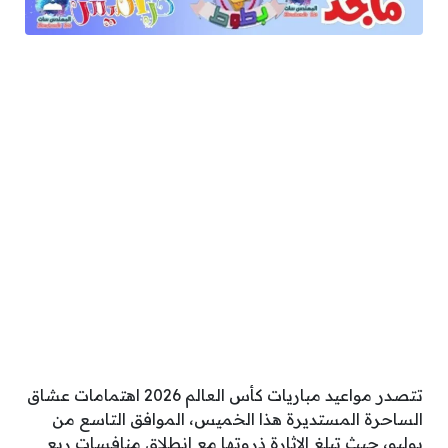
تتصدر مواعيد مباريات كأس العالم 2026 اهتمامات عشاق
الساحرة المستديرة هذا الخميس، الموافق التاسع من
يوليو، حيث تبلغ الإثارة ذروتها مع انطلاق منافسات ربع