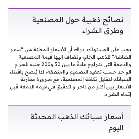
نصائح ذهبية حول المصنعية
وطرق الشراء
يجب على المستهلك إدراك أن الأسعار المعلنة هي “سعر
الشاشة” للذهب الخام، وتضاف إليها قيمة المصنعية
والدمغة التي تتراوح عادةً ما بين 50 و200 جنيه للجرام
الواحد حسب تعقيد التصميم والمنطقة، لذا يُنصح باقتناء
السبائك لتقليل تكلفة المصنعية، مع ضرورة مقارنة
الأسعار بين أكثر من تاجر والتدقيق في قيمة الدمغة قبل
إتمام الشراء.
أسعار سبائك الذهب المحدثة
اليوم