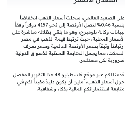
على الصعيد العالمي، سجلت أسعار الذهب انخفاضاً
بنسبة 0.46% لتصل الأونصة إلى نحو 4157 دولاراً وفقاً
لبيانات وكالة بلومبرج، وهو ما يلقي بظلاله مباشرة على
الأسعار المحلية، حيث ترتبط قيمة الذهب في مصر
ارتباطاً وثيقاً بسعر الأونصة العالمية وسعر صرف
العملات، مما يجعل المتابعة اللحظية للأسواق الدولية
ضرورية لكل مستثمر.
قدمنا لكم عبر موقع فلسطينيو 48 هذا التقرير المفصل
حول أسعار الذهب، آملين أن يكون دليلاً مفيداً لكم في
متابعة استثماراتكم المالية بذكاء وشفافية.