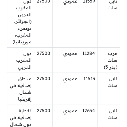
نايل
11559
عمودي
27500
دول
سات
المغرب
العربي
(الجزائر،
تونس،
المغرب،
موريتانيا)
عرب
11284
عمودي
27500
دول
سات
المغرب
(بدر 5)
العربي
نايل
11513
عمودي
27500
مناطق
سات
إضافية في
شمال
إفريقيا
نايل
12654
عمودي
27500
تغطية
سات
إضافية في
دول شمال